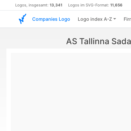
Logos, insgesamt:
13,341
Logos im SVG-Format:
11,656
Companies Logo
Logo index A-Z
Fir
AS Tallinna Sad