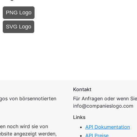
PNG Logo
SVG Logo
Kontakt
gos von börsennotierten
Für Anfragen oder wenn Sie
inf
o@companies
logo.com
Links
n noch wird sie von
API Dokumentation
bsite angezeigt werden,
API Preise