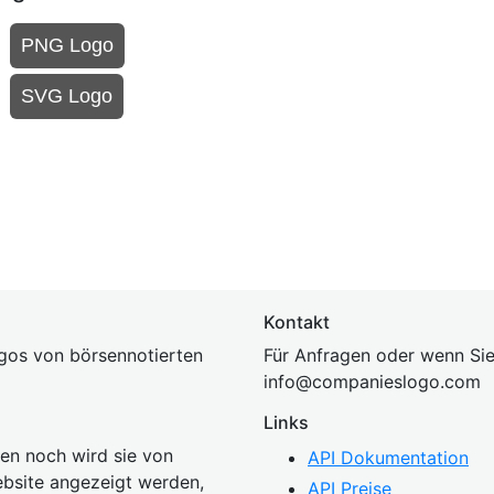
PNG Logo
SVG Logo
Kontakt
gos von börsennotierten
Für Anfragen oder wenn Sie
inf
o@companies
logo.com
Links
n noch wird sie von
API Dokumentation
bsite angezeigt werden,
API Preise