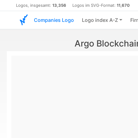
Logos, insgesamt:
13,356
Logos im SVG-Format:
11,670
Companies Logo
Logo index A-Z
Fir
Argo Blockchai